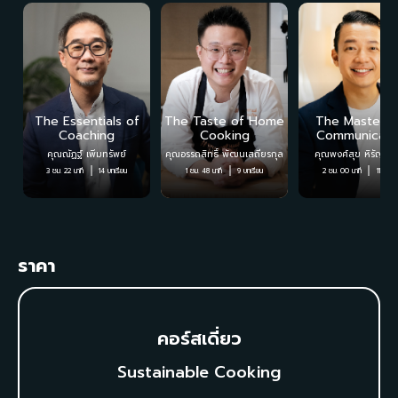
The Essentials of
The Taste of Home
The Mastery 
Coaching
Cooking
Communicati
คุณณัฏฐ์ เพิ่มทรัพย์
คุณอรรถสิทธิ์ พัฒนเสถียรกุล
คุณพงศ์สุข หิรัญพฤ
3 ชม. 22 นาที
14
บทเรียน
1 ชม. 48 นาที
9
บทเรียน
2 ชม. 00 นาที
11
บทเรี
ราคา
คอร์สเดี่ยว
Sustainable Cooking