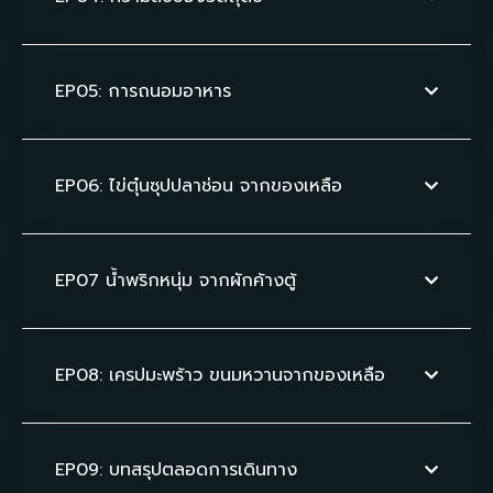
EP05: การถนอมอาหาร
EP06: ไข่ตุ๋นซุปปลาช่อน จากของเหลือ
EP07 น้ำพริกหนุ่ม จากผักค้างตู้
EP08: เครปมะพร้าว ขนมหวานจากของเหลือ
EP09: บทสรุปตลอดการเดินทาง