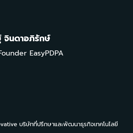
 จินดาอภิรักษ์
Founder EasyPDPA
ive บริษัทที่ปรึกษาและพัฒนาธุรกิจเทคโนโลยี