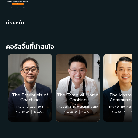
ก่อนหน้า
คอร์สอื่นที่น่าสนใจ
The Essentials of
The Taste of Home
The Mastery 
Coaching
Cooking
Communicati
คุณณัฏฐ์ เพิ่มทรัพย์
คุณอรรถสิทธิ์ พัฒนเสถียรกุล
คุณพงศ์สุข หิรัญพฤ
3 ชม. 22 นาที
14
บทเรียน
1 ชม. 48 นาที
9
บทเรียน
2 ชม. 00 นาที
11
บทเรี